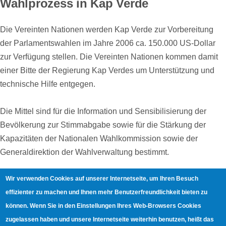
Wahlprozess in Kap Verde
Die Vereinten Nationen werden Kap Verde zur Vorbereitung
der Parlamentswahlen im Jahre 2006 ca. 150.000 US-Dollar
zur Verfügung stellen. Die Vereinten Nationen kommen damit
einer Bitte der Regierung Kap Verdes um Unterstützung und
technische Hilfe entgegen.
Die Mittel sind für die Information und Sensibilisierung der
Bevölkerung zur Stimmabgabe sowie für die Stärkung der
Kapazitäten der Nationalen Wahlkommission sowie der
Generaldirektion der Wahlverwaltung bestimmt.
Wir verwenden Cookies auf unserer Internetseite, um Ihren Besuch
…
52
53
54
55
56
57
effizienter zu machen und Ihnen mehr Benutzerfreundlichkeit bieten zu
Seitennummerierung
Erste
Vorherige
Page
Page
Page
Page
Page
Page
können. Wenn Sie in den Einstellungen Ihres Web-Browsers Cookies
Seite
Seite
58
59
60
…
Page
Page
Page
Nächste
Letzte
zugelassen haben und unsere Internetseite weiterhin benutzen, heißt das