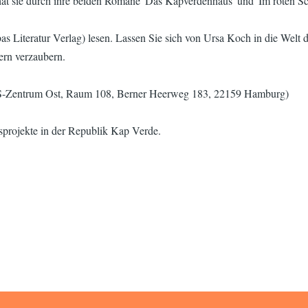
hat sie durch ihre beiden Romane 'Das Kapverdenhaus' und 'Im roten Sc
s Literatur Verlag) lesen. Lassen Sie sich von Ursa Koch in die Welt d
ern verzaubern.
HS-Zentrum Ost, Raum 108, Berner Heerweg 183, 22159 Hamburg)
lfsprojekte in der Republik Kap Verde.