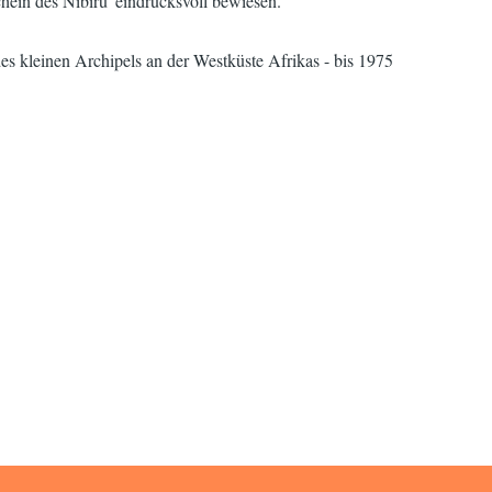
hein des Nibiru' eindrucksvoll bewiesen.
es kleinen Archipels an der Westküste Afrikas - bis 1975