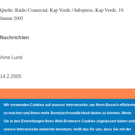
Quelle: Rádio Comercial, Kap Verde / Inforpress, Kap Verde, 19.
Januar 2005
Nachrichten
Arne Lund
14.2.2005
Wir verwenden Cookies auf unserer Internetseite, um Ihren Besuch effiziente
zu machen und Ihnen mehr Benutzerfreundlichkeit bieten zu können. Wenn
Sie in den Einstellungen Ihres Web-Browsers Cookies zugelassen haben und
unsere Internetseite weiterhin benutzen, heißt das für uns, dass Sie mit der