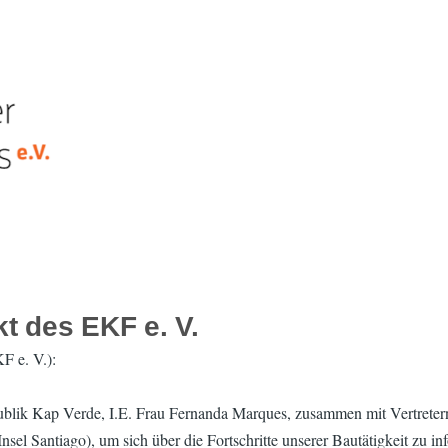
t des EKF e. V.
F e. V.):
ik Kap Verde, I.E. Frau Fernanda Marques, zusammen mit Vertretern ih
sel Santiago), um sich über die Fortschritte unserer Bautätigkeit zu in