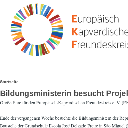
Direkt zum Inhalt
Pfadnavigation
Startseite
Bildungsministerin besucht Projek
Große Ehre für den Europäisch-Kapverdischen Freundeskreis e. V. (EK
Ende der vergangenen Woche besuchte die Bildungsministern der Republ
Baustelle der Grundschule Escola José Delgado Freire in São Miguel (In