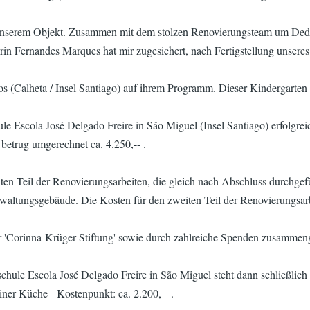
n unserem Objekt. Zusammen mit dem stolzen Renovierungsteam um Dede
erin Fernandes Marques hat mir zugesichert, nach Fertigstellung unser
os (Calheta / Insel Santiago) auf ihrem Programm. Dieser Kindergarte
hule Escola José Delgado Freire in São Miguel (Insel Santiago) erfolg
 betrug umgerechnet ca. 4.250,-- .
weiten Teil der Renovierungsarbeiten, die gleich nach Abschluss durch
tungsgebäude. Die Kosten für den zweiten Teil der Renovierungsarbeit
er 'Corinna-Krüger-Stiftung' sowie durch zahlreiche Spenden zusamme
le Escola José Delgado Freire in São Miguel steht dann schließlich 
ner Küche - Kostenpunkt: ca. 2.200,-- .