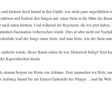
 und kletterte hoch hinauf in den Gipfel, was nicht ganz ungefährlich 
 zuhören und forderte den Jungen auf, einen Stein in die Mitte des Ba
ach unten klettern. Und während der Regenzeit, die wir jetzt haben, lä
entümlich Faszination vorherrschen würde. Dies ist aber nicht zur Nach
 Jedenfalls warf der Junge einen Stein, und man hörte, wie der Stein u
 entdeckt wurde, dieser Baum schon da war. Historisch belegt! Jetzt kan
 der Kapverdischen Inseln.
s stramm bergan zur Horta von Adriano. Dort sammelten wir Holz, mac
en Aufstieg hinauf bis zur Enacol-Tankstelle bei Nhagar ... und die Wel