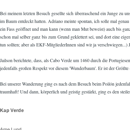
Bei meinem letzten Besuch gesellte sich überraschend ein Junge zu uns
im Baum entdeckt hatten. Adriano meinte spontan, ich solle mal genau
ein Fass geöffnet und man kann (wenn man Mut beweist) auch bis ganz n
schon mal selber ganz bis zum Grund geklettert sei, und dort eine eig
tun sollten; aber als EKF-MitgliederInnen sind wir ja verschwiegen...)
Jailson berichtete, dass, als Cabo Verde um 1460 durch die Portugiesen
jedenfalls großen Respekt vor diesem 'Wunderbaum'. Er ist der Größte
Bei unserer Wanderung ging es nach dem Besuch beim Poilón jedenfall
traumhaft! Und dann, körperlich und geistig gestärkt, ging es den steil
Kap Verde
Arne Lund