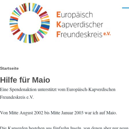
Direkt zum Inhalt
Men
Pfadnavigation
Startseite
Hilfe für Maio
Eine Spendenaktion unterstützt vom Europäisch-Kapverdischen
Freundeskreis e.V.
Von Mitte August 2002 bis Mitte Januar 2003 war ich auf Maio.
Die Kapverden bestehen aus fünfzehn Inseln, von denen aber nur neun