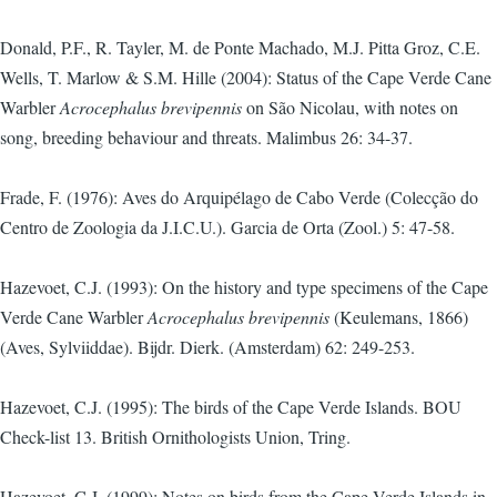
Donald, P.F., R. Tayler, M. de Ponte Machado, M.J. Pitta Groz, C.E.
Wells, T. Marlow & S.M. Hille (2004): Status of the Cape Verde Cane
Warbler
Acrocephalus brevipennis
on São Nicolau, with notes on
song, breeding behaviour and threats. Malimbus 26: 34-37.
Frade, F. (1976): Aves do Arquipélago de Cabo Verde (Colecção do
Centro de Zoologia da J.I.C.U.). Garcia de Orta (Zool.) 5: 47-58.
Hazevoet, C.J. (1993): On the history and type specimens of the Cape
Verde Cane Warbler
Acrocephalus brevipennis
(Keulemans, 1866)
(Aves, Sylviiddae). Bijdr. Dierk. (Amsterdam) 62: 249-253.
Hazevoet, C.J. (1995): The birds of the Cape Verde Islands. BOU
Check-list 13. British Ornithologists Union, Tring.
Hazevoet, C.J. (1999): Notes on birds from the Cape Verde Islands in