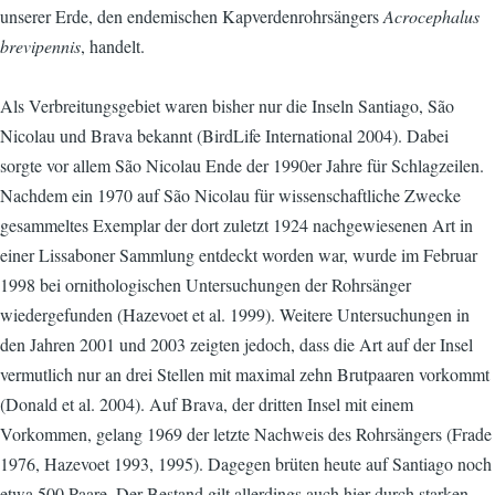
unserer Erde, den endemischen Kapverdenrohrsängers
Acrocephalus
brevipennis
, handelt.
Als Verbreitungsgebiet waren bisher nur die Inseln Santiago, São
Nicolau und Brava bekannt (BirdLife International 2004). Dabei
sorgte vor allem São Nicolau Ende der 1990er Jahre für Schlagzeilen.
Nachdem ein 1970 auf São Nicolau für wissenschaftliche Zwecke
gesammeltes Exemplar der dort zuletzt 1924 nachgewiesenen Art in
einer Lissaboner Sammlung entdeckt worden war, wurde im Februar
1998 bei ornithologischen Untersuchungen der Rohrsänger
wiedergefunden (Hazevoet et al. 1999). Weitere Untersuchungen in
den Jahren 2001 und 2003 zeigten jedoch, dass die Art auf der Insel
vermutlich nur an drei Stellen mit maximal zehn Brutpaaren vorkommt
(Donald et al. 2004). Auf Brava, der dritten Insel mit einem
Vorkommen, gelang 1969 der letzte Nachweis des Rohrsängers (Frade
1976, Hazevoet 1993, 1995). Dagegen brüten heute auf Santiago noch
etwa 500 Paare. Der Bestand gilt allerdings auch hier durch starken