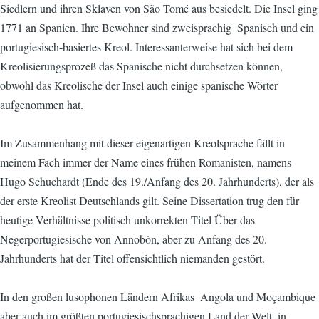
Siedlern und ihren Sklaven von São Tomé aus besiedelt. Die Insel ging
1771 an Spanien. Ihre Bewohner sind zweisprachig  Spanisch und ein
portugiesisch-basiertes Kreol. Interessanterweise hat sich bei dem
Kreolisierungsprozeß das Spanische nicht durchsetzen können,
obwohl das Kreolische der Insel auch einige spanische Wörter
aufgenommen hat.
Im Zusammenhang mit dieser eigenartigen Kreolsprache fällt in
meinem Fach immer der Name eines frühen Romanisten, namens
Hugo Schuchardt (Ende des 19./Anfang des 20. Jahrhunderts), der als
der erste Kreolist Deutschlands gilt. Seine Dissertation trug den für
heutige Verhältnisse politisch unkorrekten Titel Über das
Negerportugiesische von Annobón, aber zu Anfang des 20.
Jahrhunderts hat der Titel offensichtlich niemanden gestört.
In den großen lusophonen Ländern Afrikas  Angola und Moçambique 
aber auch im größten portugiesischsprachigen Land der Welt, in