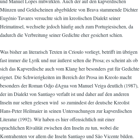
und Manuel Lopes mitwirkten. Auch der auf den kapverdischen
Münzen und Geldscheinen abgebildete von Brava stammende Dichter
Eugénio Tavares versuchte sich im kreolischen Dialekt seiner
Heimatinsel, wechselte jedoch häufig auch zum Portugiesischen, da
dadurch die Verbreitung seiner Gedichte eher gesichert schien.
Was bisher an literarisch Texten in Crioulo vorliegt, betrifft im übrigen
fast immer die Lyrik und nur äußerst selten die Prosa; es scheint als ob
sich das Kapverdische auch vom Klang her besonders gut für Gedichte
eignet. Die Schwierigkeiten im Bereich der Prosa im Kreolo macht
besonders der Roman Odjo dAgua von Manuel Veiga deutlich (1987),
der im Dialekt von Santiago verfaßt ist und daher auf den anderen
Inseln nur selten gelesen wird  so zumindest der deutsche Kreolist
Hans-Peter Heilmaier in seinen Untersuchungen zur kapverdischen
Literatur (1992). Wir haben es hier offensichtlich mit einer
sprachlichen Rivalität zwischen den Inseln zu tun, wobei die
Kontrahenten vor allem die Inseln Santiago und São Vicente bilden.