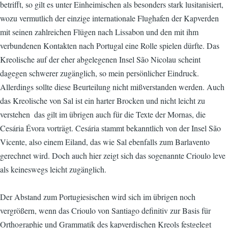
betrifft, so gilt es unter Einheimischen als besonders stark lusitanisiert,
wozu vermutlich der einzige internationale Flughafen der Kapverden
mit seinen zahlreichen Flügen nach Lissabon und den mit ihm
verbundenen Kontakten nach Portugal eine Rolle spielen dürfte. Das
Kreolische auf der eher abgelegenen Insel São Nicolau scheint
dagegen schwerer zugänglich, so mein persönlicher Eindruck.
Allerdings sollte diese Beurteilung nicht mißverstanden werden. Auch
das Kreolische von Sal ist ein harter Brocken und nicht leicht zu
verstehen  das gilt im übrigen auch für die Texte der Mornas, die
Cesária Évora vorträgt. Cesária stammt bekanntlich von der Insel São
Vicente, also einem Eiland, das wie Sal ebenfalls zum Barlavento
gerechnet wird. Doch auch hier zeigt sich das sogenannte Crioulo leve
als keineswegs leicht zugänglich.
Der Abstand zum Portugiesischen wird sich im übrigen noch
vergrößern, wenn das Crioulo von Santiago definitiv zur Basis für
Orthographie und Grammatik des kapverdischen Kreols festgelegt