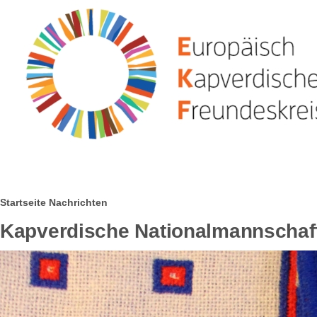
Direkt zum Inhalt
Pfadnavigation
Startseite
Nachrichten
Kapverdische Nationalmannschaft 