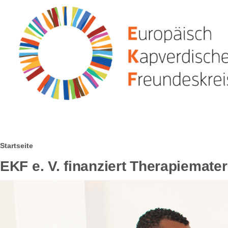
Direkt zum Inhalt
Pfadnavigation
Startseite
EKF e. V. finanziert Therapiemate