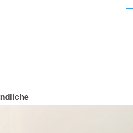
Men
endliche