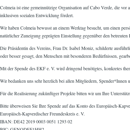
Colmeia ist eine gemeinnützige Organisation auf Cabo Verde, die vor 
inklusiven sozialen Entwicklung fördert.
Wir haben Colmeia bewusst an einem Werktag besucht, um einen persönl
natürlicher Zuneigung geprägten Einstellung gegenüber den betreuten 
Die Präsidentin des Vereins, Frau Dr. Isabel Moniz, schilderte ausführ
oder besser gesagt, den Menschen mit besonderen Bedürfnissen, gearbe
Mit der Spende des EKF e. V. wird dringend benötigtes, konkretes the
Wir bedanken uns sehr herzlich bei allen Mitgliedern, Spender*Innen u
Für die Realisierung zukünftiger Projekte bitten wir um Ihre Unterstüt
Bitte überweisen Sie Ihre Spende auf das Konto des Europäisch-Kapver
Europäisch-Kapverdischer Freundeskreis e. V.
IBAN: DE42 2019 0003 0051 1293 02
BIC: GENODEF1HH2