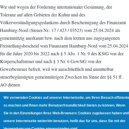
Wir sind wegen der Förderung internationaler Gesinnung, der
Toleranz auf allen Gebieten der Kultur und des
Völkerverständigungsgedankens durch Bescheinigung des Finanzamt
Hamburg-Nord (Steuer-Nr.: 17 / 423 / 03523) vom 25.04.2024 als
gemeinnützig anerkannt bzw. nach dem letzten uns zugegangenen
Freistellungsbescheid vom Finanzamt Hamburg-Nord vom 25.04.2024
für die Jahre 2020 bis 2022 nach § 5 Abs. 1 Nr. 9 des KStG von der
Körperschaftsteuer und nach § 3 Nr. 6 GewStG von der
Gewerbesteuer befreit, weil wir ausschließlich und unmittelbar
steuerbegünstigten gemeinnützigen Zwecken im Sinne der §§ 51 ff.
AO dienen.
Wir verwenden Cookies auf unserer Internetseite, um Ihren Besuch effiziente
zu machen und Ihnen mehr Benutzerfreundlichkeit bieten zu können. Wenn
Aufnahmeantrag
(493.36 KB)
Sie in den Einstellungen Ihres Web-Browsers Cookies zugelassen haben und
Einzugsermächtigung
(491.89 KB)
unsere Internetseite weiterhin benutzen, heißt das für uns, dass Sie mit der
Verwendung von Cookies einverstanden sind.