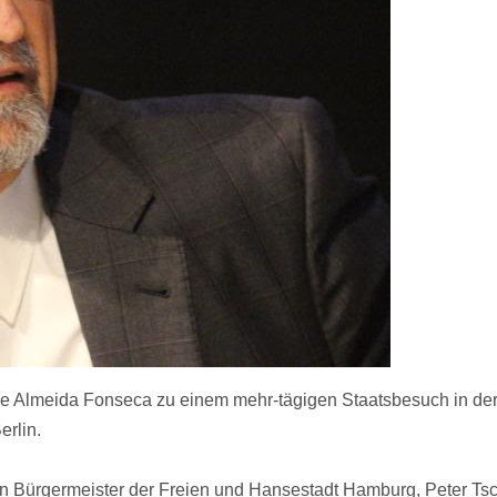
 de Almeida Fonseca zu einem mehr-tägigen Staatsbesuch in de
rlin.
n Bürgermeister der Freien und Hansestadt Hamburg, Peter Ts